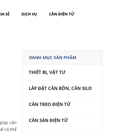
IA SẺ
DỊCH VỤ
CÂN ĐIỆN TỬ
DANH MỤC SẢN PHẨM
THIẾT BỊ, VẬT TƯ
LẮP ĐẶT CÂN BỒN, CÂN SILO
CÂN TREO ĐIỆN TỬ
CÂN SÀN ĐIỆN TỬ
giúp cân
ẽ có thể