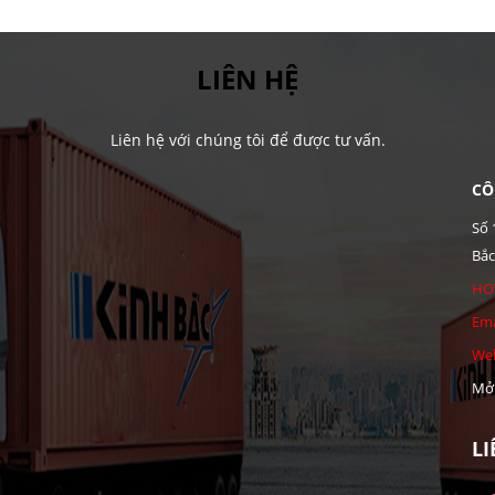
LIÊN HỆ
Liên hệ với chúng tôi để được tư vấn.
CÔ
Số 
Bắc
HOT
Ema
Web
Mở 
L