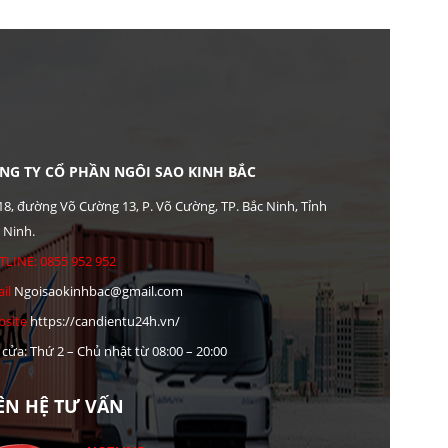
NG TY CỔ PHẦN NGÔI SAO KINH BẮC
18, đường Võ Cường 13, P. Võ Cường, TP. Bắc Ninh, Tỉnh
 Ninh.
LINE: 0855 952 952
il
Ngoisaokinhbac@gmail.com
site
https://candientu24h.vn/
cửa: Thứ 2 – Chủ nhật từ 08:00 – 20:00
IÊN HỆ TƯ VẤN