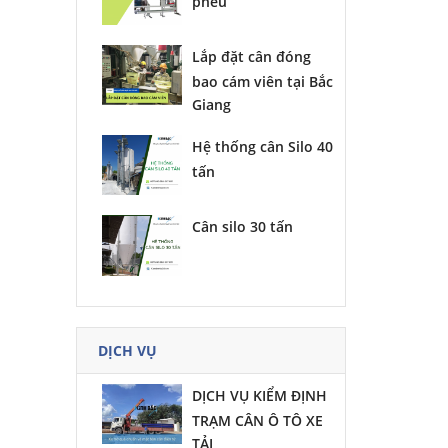
phễu
Lắp đặt cân đóng
bao cám viên tại Bắc
Giang
Hệ thống cân Silo 40
tấn
Cân silo 30 tấn
DỊCH VỤ
DỊCH VỤ KIỂM ĐỊNH
TRẠM CÂN Ô TÔ XE
TẢI