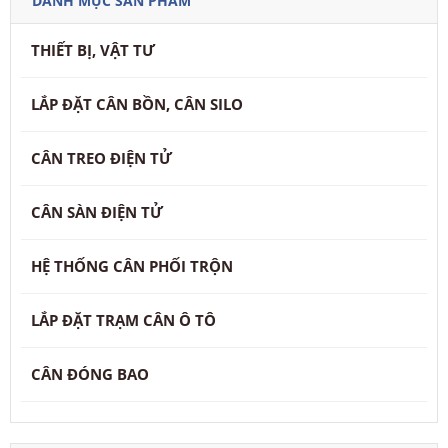
DANH MỤC SẢN PHẨM
THIẾT BỊ, VẬT TƯ
LẮP ĐẶT CÂN BỒN, CÂN SILO
CÂN TREO ĐIỆN TỬ
CÂN SÀN ĐIỆN TỬ
HỆ THỐNG CÂN PHỐI TRỘN
LẮP ĐẶT TRẠM CÂN Ô TÔ
CÂN ĐÓNG BAO