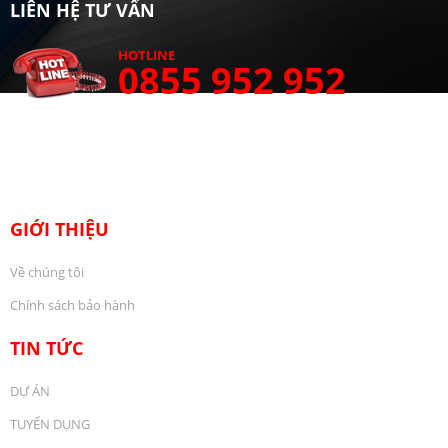
LIÊN HỆ TƯ VẤN
HOTLINE
0855 952 952
GIỚI THIỆU
Về chúng tôi
Chính sách bảo hành
TIN TỨC
DỰ ÁN
TUYỂN DỤNG