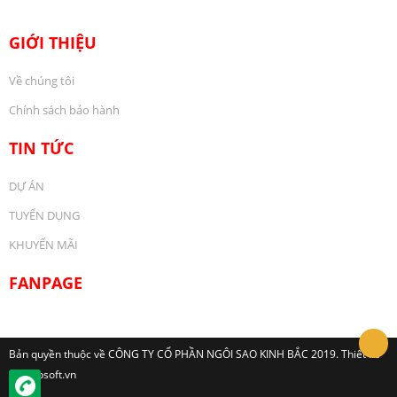
GIỚI THIỆU
Về chúng tôi
Chính sách bảo hành
TIN TỨC
DỰ ÁN
TUYỂN DỤNG
KHUYẾN MÃI
FANPAGE
Bản quyền thuộc về CÔNG TY CỔ PHẦN NGÔI SAO KINH BẮC 2019. Thiết kế
bởi: Hpsoft.vn