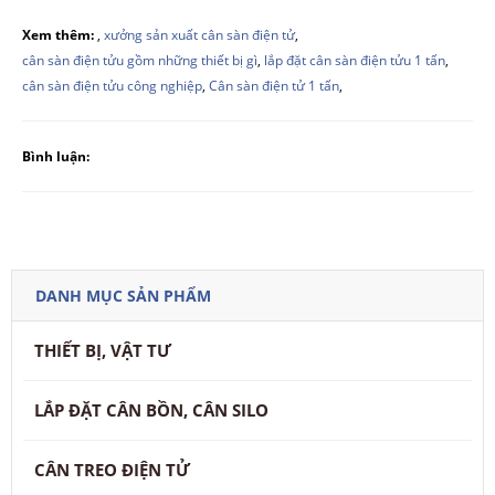
Xem thêm:
,
xưởng sản xuất cân sàn điện tử
,
cân sàn điện tửu gồm những thiết bị gì
,
lắp đặt cân sàn điện tửu 1 tấn
,
cân sàn điện tửu công nghiệp
,
Cân sàn điện tử 1 tấn
,
Bình luận:
DANH MỤC SẢN PHẨM
THIẾT BỊ, VẬT TƯ
LẮP ĐẶT CÂN BỒN, CÂN SILO
CÂN TREO ĐIỆN TỬ