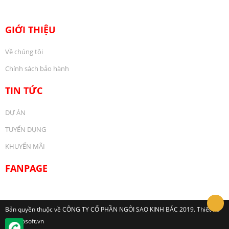
GIỚI THIỆU
Về chúng tôi
Chính sách bảo hành
TIN TỨC
DỰ ÁN
TUYỂN DỤNG
KHUYẾN MÃI
FANPAGE
Bản quyền thuộc về CÔNG TY CỔ PHẦN NGÔI SAO KINH BẮC 2019. Thiết kế
bởi: Hpsoft.vn