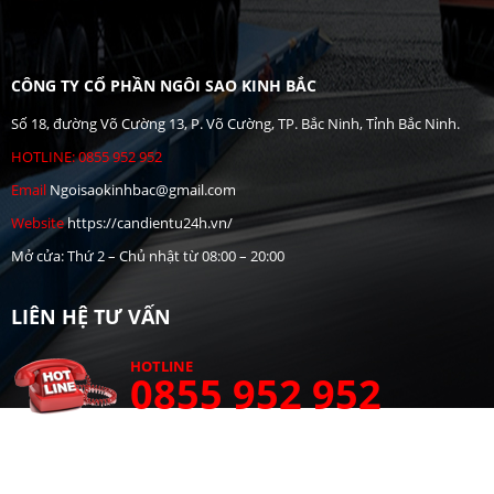
CÔNG TY CỔ PHẦN NGÔI SAO KINH BẮC
Số 18, đường Võ Cường 13, P. Võ Cường, TP. Bắc Ninh, Tỉnh Bắc Ninh.
HOTLINE: 0855 952 952
Email
Ngoisaokinhbac@gmail.com
Website
https://candientu24h.vn/
Mở cửa: Thứ 2 – Chủ nhật từ 08:00 – 20:00
LIÊN HỆ TƯ VẤN
HOTLINE
0855 952 952