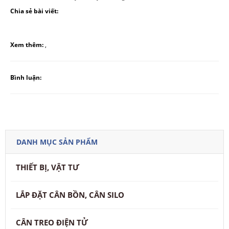
Chia sẻ bài viết:
Xem thêm:
,
Bình luận:
DANH MỤC SẢN PHẨM
THIẾT BỊ, VẬT TƯ
LẮP ĐẶT CÂN BỒN, CÂN SILO
CÂN TREO ĐIỆN TỬ