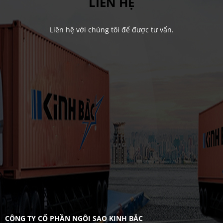
LIÊN HỆ
Liên hệ với chúng tôi để được tư vấn.
CÔNG TY CỔ PHẦN NGÔI SAO KINH BẮC