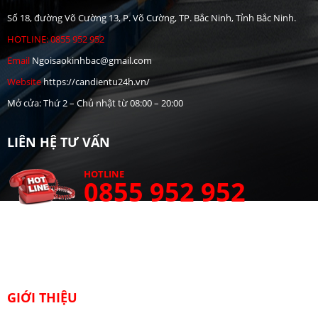
Số 18, đường Võ Cường 13, P. Võ Cường, TP. Bắc Ninh, Tỉnh Bắc Ninh.
HOTLINE: 0855 952 952
Email
Ngoisaokinhbac@gmail.com
Website
https://candientu24h.vn/
Mở cửa: Thứ 2 – Chủ nhật từ 08:00 – 20:00
LIÊN HỆ TƯ VẤN
HOTLINE
0855 952 952
GIỚI THIỆU