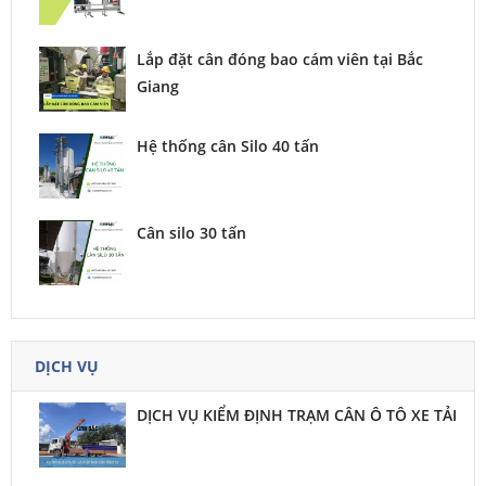
Lắp đặt cân đóng bao cám viên tại Bắc
Giang
Hệ thống cân Silo 40 tấn
Cân silo 30 tấn
DỊCH VỤ
DỊCH VỤ KIỂM ĐỊNH TRẠM CÂN Ô TÔ XE TẢI